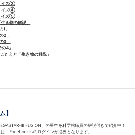
クイズ③
クイズ④
クイズ⑤
「生き物の解説」
の1」
の2」
の3」
その4」
 こたえと「生き物の解説」
ム】
ASTAR-Ⅲ FUSION」の星空を科学館職員の解説付きで紹介中！
、Facebookへのログインが必要となります。