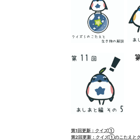
第1回更新：クイズ①
第2回更新：クイズ①のこたえと