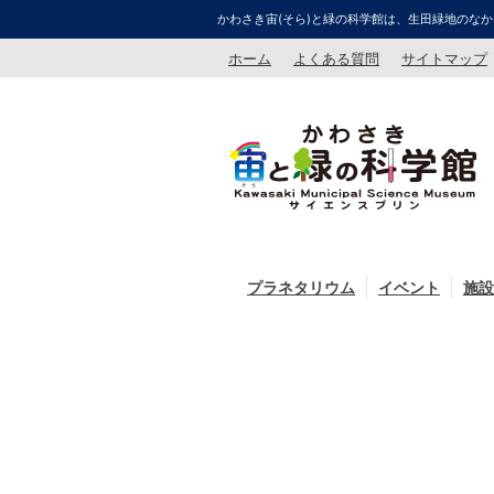
かわさき宙(そら)と緑の科学館は、生田緑地のなか
ホーム
よくある質問
サイトマップ
プラネタリウム
イベント
施設