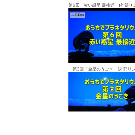
第6回「赤い惑星 最接近」(外部リ
第3回「金星のうごき」(外部リン