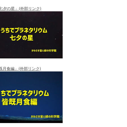
夕の星」(外部リンク)
既月食編」(外部リンク)