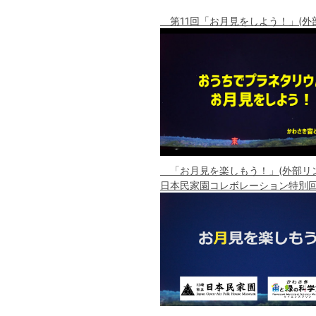
第11回「お月見をしよう！」(外
「お月見を楽しもう！」(外部リン
日本民家園コレボレーション特別