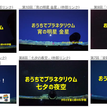
部リンク)
第10回「宵の明星 金星」(外部リンク)
第9回「七
ク)
第8回「七夕の夜空」(外部リンク)
第7回「皆
回