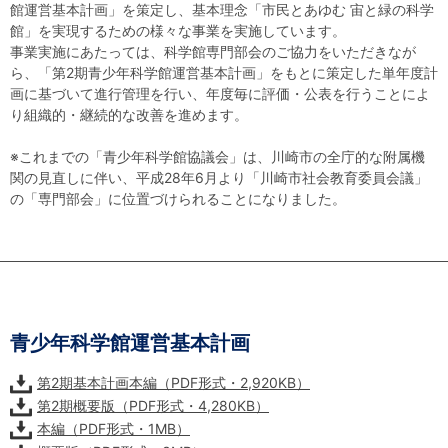
館運営基本計画」を策定し、基本理念「市民とあゆむ 宙と緑の科学
自然体験
天文体験
フロア案内
屋外展示 D51形蒸気機関車
利用案内
館」を実現するための様々な事業を実施しています。
事業実施にあたっては、科学館専門部会のご協力をいただきなが
開館時間・プラネタリウム投影時間・観覧料
カフェ・ショップ
アクセス・駐車場
科学館資料の特別利用料
団体利用予約
ら、「第2期青少年科学館運営基本計画」をもとに策定した単年度計
画に基づいて進行管理を行い、年度毎に評価・公表を行うことによ
学校団体
幼稚園・保育園団体
一般団体
かわさき星空ウォッチング
出前科学実験教室
プラネタリウム一般団体貸切利用「星空自由空間」
科学館概要
り組織的・継続的な改善を進めます。
※これまでの「青少年科学館協議会」は、川崎市の全庁的な附属機
基本理念
沿革
計画・年報・評価・議事録
関の見直しに伴い、平成28年6月より「川崎市社会教育委員会議」
の「専門部会」に位置づけられることになりました。
青少年科学館運営基本計画
年報
事業評価
議事録
研究資料
研究の紹介
川崎市自然環境調査報告
図録
紀要
年報
出版物
生田緑地の植物
お問い合わせ
よくある質問
日本語
English
青少年科学館運営基本計画
第2期基本計画本編（PDF形式・2,920KB）
第2期概要版（PDF形式・4,280KB）
本編（PDF形式・1MB）