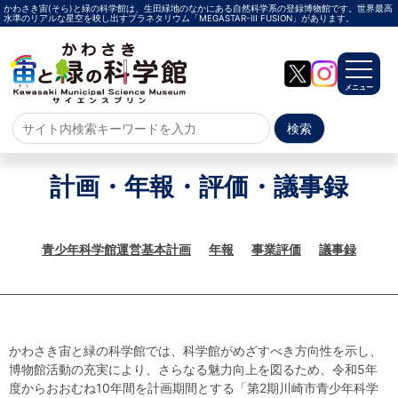
かわさき宙(そら)と緑の科学館は、生田緑地のなかにある自然科学系の登録博物館です。世界最高
水準のリアルな星空を映し出すプラネタリウム「MEGASTAR-Ⅲ FUSION」があります。
メニュー
ホーム
計画・年報・評価・議事録
よくある質問
サイトマップ
青少年科学館運営基本計画
年報
事業評価
議事録
プラネタリウム
メガスターご紹介
投影メニュー
投影時間・料金
プラネタリウム解説員
イベント
かわさき宙と緑の科学館では、科学館がめざすべき方向性を示し、
当日参加
事前申込
その他
施設案内
博物館活動の充実により、さらなる魅力向上を図るため、令和5年
度からおおむね10年間を計画期間とする「第2期川崎市青少年科学