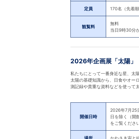
定員
170名（先着
無料
観覧料
当日9時30
2026年企画展「太陽」
私たちにとって一番身近な星、太
太陽の基礎知識から、日食やオー
測記録や貴重な資料などを使って
2026年7月2
開催日時
日を除く（開
をご覧くださ
場所
かわさき宙と