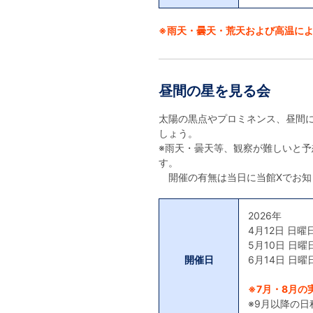
※雨天・曇天・荒天および高温に
昼間の星を見る会
太陽の黒点やプロミネンス、昼間
しょう。
※雨天・曇天等、観察が難しいと
す。
開催の有無は当日に当館Xでお知
2026年
4月12日 日曜
5月10日 日曜
開催日
6月14日 日曜
※7月・8月の
※9月以降の