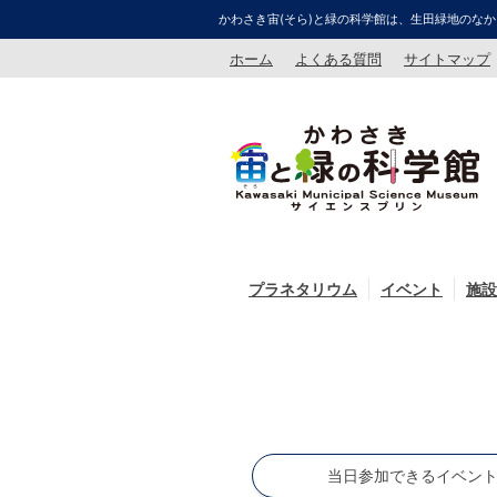
かわさき宙(そら)と緑の科学館は、生田緑地のなか
ホーム
よくある質問
サイトマップ
プラネタリウム
イベント
施設
当日参加できるイベン