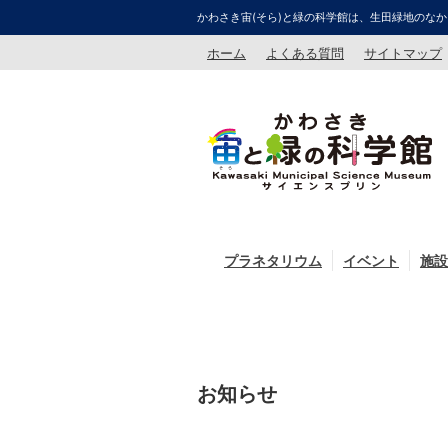
かわさき宙(そら)と緑の科学館は、生田緑地のなか
ホーム
よくある質問
サイトマップ
プラネタリウム
イベント
施設
お知らせ