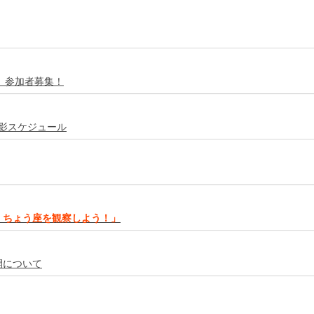
ト 参加者募集！
投影スケジュール
くちょう座を観察しよう！」
開について