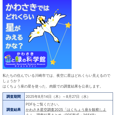
自然体験
天文体験
フロア案内
屋外展示 D51形蒸気機関車
利用案内
開館時間・プラネタリウム投影時間・観覧料
カフェ・ショップ
アクセス・駐車場
科学館資料の特別利用料
団体利用予約
学校団体
幼稚園・保育園団体
一般団体
かわさき星空ウォッチング
出前科学実験教室
プラネタリウム一般団体貸切利用「星空自由空間」
科学館概要
基本理念
沿革
計画・年報・評価・議事録
青少年科学館運営基本計画
年報
事業評価
議事録
研究資料
研究の紹介
川崎市自然環境調査報告
図録
紀要
年報
出版物
生田緑地の植物
お問い合わせ
私たちの住んでいる川崎市では、夜空に星はどれくらい見えるので
しょうか？
よくある質問
日本語
English
はくちょう座の星を使った、肉眼での調査結果を公表します。
調査期間
2025年8月14日（木）～8月27日（水）
PDFをご覧ください。
調査結果
かわさき星空調査2025「はくちょう座を観察しよ
う！」調査結果まとめ（PDF形式・365KB）