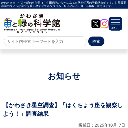
かわさき宙(そら)と緑の科学館は、生田緑地のなかにある自然科学系の登録博物館です。世界最高
水準のリアルな星空を映し出すプラネタリウム「MEGASTAR-Ⅲ FUSION」があります。
メニュー
ホーム
よくある質問
サイトマップ
お知らせ
プラネタリウム
メガスターご紹介
投影メニュー
投影時間・料金
プラネタリウム解説員
イベント
【かわさき星空調査】「はくちょう座を観察し
よう！」調査結果
当日参加
事前申込
その他
施設案内
掲載日：2025年10月17日