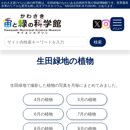
かわさき宙(そら)と緑の科学館は、生田緑地のなかにある自然科学系の登録博物館です。世界最高
水準のリアルな星空を映し出すプラネタリウム「MEGASTAR-Ⅲ FUSION」があります。
メニュー
ホーム
生田緑地の植物
よくある質問
サイトマップ
生田緑地で撮影した植物の写真を月毎にまとめてみました。
プラネタリウム
4月の植物
5月の植物
メガスターご紹介
投影メニュー
投影時間・料金
プラネタリウム解説員
イベント
6月の植物
7月の植物
当日参加
事前申込
その他
施設案内
8月の植物
9月の植物