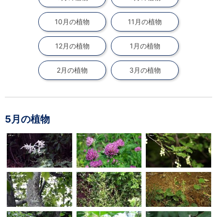
自然体験
天文体験
フロア案内
屋外展示 D51形蒸気機関車
利用案内
10月の植物
11月の植物
開館時間・プラネタリウム投影時間・観覧料
カフェ・ショップ
アクセス・駐車場
科学館資料の特別利用料
団体利用予約
12月の植物
1月の植物
学校団体
幼稚園・保育園団体
一般団体
かわさき星空ウォッチング
出前科学実験教室
プラネタリウム一般団体貸切利用「星空自由空間」
科学館概要
2月の植物
3月の植物
基本理念
沿革
計画・年報・評価・議事録
青少年科学館運営基本計画
年報
事業評価
議事録
研究資料
5月の植物
研究の紹介
川崎市自然環境調査報告
図録
紀要
年報
出版物
生田緑地の植物
お問い合わせ
よくある質問
日本語
English