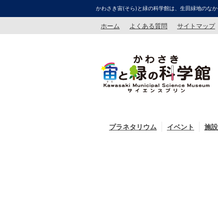
かわさき宙(そら)と緑の科学館は、生田緑地のなか
ホーム
よくある質問
サイトマップ
プラネタリウム
イベント
施設