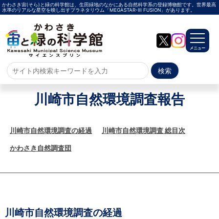
かわさき宙(そら)と緑の科学館は、生田緑地のなかにある自然科学系の登録博物館です。世界最高
水準のリアルな星空を映し出すプラネタリウム「MEGASTAR-Ⅲ FUSION」があります。
メニュー
ホーム
川崎市自然環境調査報告
よくある質問
サイトマップ
川崎市自然環境調査の経過
川崎市自然環境調査 総目次
かわさき自然調査団
プラネタリウム
メガスターご紹介
投影メニュー
投影時間・料金
プラネタリウム解説員
イベント
当日参加
事前申込
その他
施設案内
川崎市自然環境調査の経過