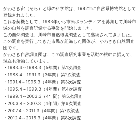
自然体験
天文体験
フロア案内
屋外展示 D51形蒸気機関車
利用案内
かわさき宙（そら）と緑の科学館は、1982年に自然系博物館として
登録されました。
開館時間・プラネタリウム投影時間・観覧料
カフェ・ショップ
アクセス・駐車場
科学館資料の特別利用料
団体利用予約
これを契機として、1983年から市民ボランティアを募集して川崎市
域の自然を調査記録する事業を開始しました。
この自然調査は、川崎市自然環境調査として継続されてきました。
学校団体
幼稚園・保育園団体
一般団体
かわさき星空ウォッチング
出前科学実験教室
プラネタリウム一般団体貸切利用「星空自由空間」
科学館概要
この調査を実行してきた市民が組織した団体が、かわさき自然調査
団です。
基本理念
沿革
計画・年報・評価・議事録
かわさき自然調査団は、この調査研究事業を活動の根幹に据えて、
現在も活動しています。
青少年科学館運営基本計画
年報
事業評価
議事録
研究資料
1983.4～1988.3（5年間）第1次調査
1988.4～1991.3（3年間）第2次調査
1991.4～1995.3（4年間）第3次調査
研究の紹介
川崎市自然環境調査報告
図録
紀要
年報
出版物
生田緑地の植物
お問い合わせ
1995.4～1999.3（4年間）第4次調査
1999.4～2003.3（4年間）第5次調査
よくある質問
日本語
English
2003.4～2007.3（4年間）第6次調査
2007.4～2011.3（4年間）第7次調査
2012.4～2016.3（4年間）第8次調査