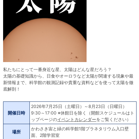
自然体験
天文体験
フロア案内
屋外展示 D51形蒸気機関車
利用案内
開館時間・プラネタリウム投影時間・観覧料
カフェ・ショップ
アクセス・駐車場
科学館資料の特別利用料
団体利用予約
学校団体
幼稚園・保育園団体
一般団体
かわさき星空ウォッチング
出前科学実験教室
プラネタリウム一般団体貸切利用「星空自由空間」
科学館概要
基本理念
沿革
計画・年報・評価・議事録
青少年科学館運営基本計画
年報
事業評価
議事録
研究資料
私たちにとって一番身近な星、太陽はどんな星だろう？
太陽の基礎知識から、日食やオーロラなど太陽が関連する現象や最
研究の紹介
川崎市自然環境調査報告
図録
紀要
年報
出版物
生田緑地の植物
新情報まで、科学館の観測記録や貴重な資料などを使って太陽を徹
お問い合わせ
底解剖！
よくある質問
日本語
English
2026年7月25日（土曜日）～8月23日（日曜日）
開催日時
9:30～17:00 ※休館日を除く（開館スケジュールはト
ップページの
イベントカレンダー
をご覧ください）
かわさき宙と緑の科学館1階プラネタリウム入口壁
場所
面、2階学習室