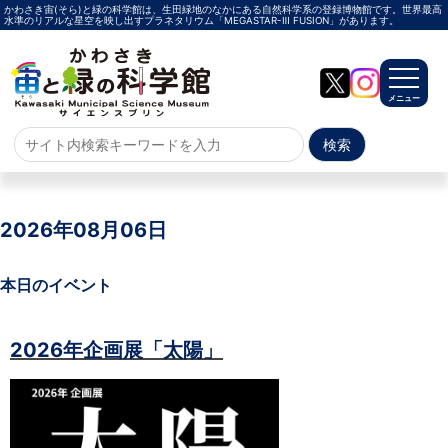
かわさき宙(そら)と緑の科学館は、生田緑地のなかにある自然科学系の登録博物館です。世界最高
水準のリアルな星空を映し出すプラネタリウム「MEGASTAR-Ⅲ FUSION」があります。
メニュー
ホーム
よくある質問
2026年08月06日
サイトマップ
本日のイベント
プラネタリウム
2026年企画展「太陽」
メガスターご紹介
投影メニュー
投影時間・料金
プラネタリウム解説員
イベント
当日参加
事前申込
その他
施設案内