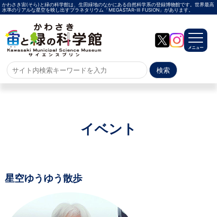
かわさき宙(そら)と緑の科学館は、生田緑地のなかにある自然科学系の登録博物館です。世界最高
水準のリアルな星空を映し出すプラネタリウム「MEGASTAR-Ⅲ FUSION」があります。
メニュー
ホーム
よくある質問
サイトマップ
イベント
プラネタリウム
メガスターご紹介
投影メニュー
投影時間・料金
プラネタリウム解説員
イベント
星空ゆうゆう散歩
当日参加
事前申込
その他
施設案内