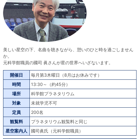
自然体験
天文体験
フロア案内
屋外展示 D51形蒸気機関車
利用案内
開館時間・プラネタリウム投影時間・観覧料
カフェ・ショップ
アクセス・駐車場
科学館資料の特別利用料
団体利用予約
学校団体
幼稚園・保育園団体
一般団体
かわさき星空ウォッチング
出前科学実験教室
プラネタリウム一般団体貸切利用「星空自由空間」
科学館概要
美しい星空の下、名曲を聴きながら、憩いのひと時を過ごしません
基本理念
沿革
計画・年報・評価・議事録
か。
元科学館職員の國司 眞さんが星の世界へいざないます。
青少年科学館運営基本計画
年報
事業評価
議事録
研究資料
開催日
毎月第3木曜日（8月はお休みです）
研究の紹介
川崎市自然環境調査報告
図録
紀要
年報
出版物
生田緑地の植物
お問い合わせ
時間
13:30～（約45分）
場所
科学館プラネタリウム
よくある質問
日本語
English
対象
未就学児不可
定員
200名
観覧料
プラネタリウム観覧料と同じ
星空案内人
國司眞氏（元科学館職員）