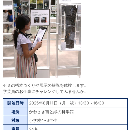
自然体験
天文体験
フロア案内
屋外展示 D51形蒸気機関車
利用案内
開館時間・プラネタリウム投影時間・観覧料
カフェ・ショップ
アクセス・駐車場
科学館資料の特別利用料
団体利用予約
学校団体
幼稚園・保育園団体
一般団体
かわさき星空ウォッチング
出前科学実験教室
プラネタリウム一般団体貸切利用「星空自由空間」
科学館概要
基本理念
沿革
計画・年報・評価・議事録
青少年科学館運営基本計画
年報
事業評価
議事録
研究資料
研究の紹介
川崎市自然環境調査報告
図録
紀要
年報
出版物
生田緑地の植物
お問い合わせ
セミの標本づくりや展示の解説を体験します。
学芸員のお仕事にチャレンジしてみませんか。
よくある質問
日本語
English
開催日時
2025年8月11日（月・祝）13:30～16:30
場所
かわさき宙と緑の科学館
対象
小学校4~6年生
定員
24名