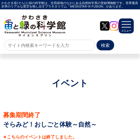
かわさき宙(そら)と緑の科学館は、生田緑地のなかにある自然科学系の登録博物館です。世界最高
水準のリアルな星空を映し出すプラネタリウム「MEGASTAR-Ⅲ FUSION」があります。
メニュー
ホーム
よくある質問
サイトマップ
イベント
プラネタリウム
メガスターご紹介
投影メニュー
投影時間・料金
プラネタリウム解説員
イベント
募集期間終了
そらみど！おしごと体験～自然～
当日参加
事前申込
その他
施設案内
※こちらのイベントは終了しました。