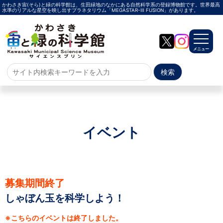
かわさき宙(そら)と緑の科学館は、生田緑地のなかにある自然科学系の登録博物館です。世界最高
水準のリアルな星空を映し出すプラネタリウム「MEGASTAR-Ⅲ FUSION」があります。
メニュー
ホーム
よくある質問
サイトマップ
イベント
プラネタリウム
メガスターご紹介
投影メニュー
投影時間・料金
プラネタリウム解説員
イベント
募集期間終了
しゃぼん玉を科学しよう！
当日参加
事前申込
その他
施設案内
※こちらのイベントは終了しました。