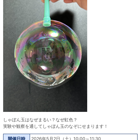
自然体験
天文体験
フロア案内
屋外展示 D51形蒸気機関車
利用案内
開館時間・プラネタリウム投影時間・観覧料
カフェ・ショップ
アクセス・駐車場
科学館資料の特別利用料
団体利用予約
学校団体
幼稚園・保育園団体
一般団体
かわさき星空ウォッチング
出前科学実験教室
プラネタリウム一般団体貸切利用「星空自由空間」
科学館概要
基本理念
沿革
計画・年報・評価・議事録
青少年科学館運営基本計画
年報
事業評価
議事録
研究資料
研究の紹介
川崎市自然環境調査報告
図録
紀要
年報
出版物
生田緑地の植物
お問い合わせ
よくある質問
日本語
English
しゃぼん玉はなぜまるい？なぜ虹色？
実験や観察を通してしゃぼん玉のなぞにせまります！
開催日時
2026年5月2日（土）10:00～11:30