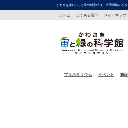
かわさき宙(そら)と緑の科学館は、生田緑地のなか
ホーム
よくある質問
サイトマップ
プラネタリウム
イベント
施設