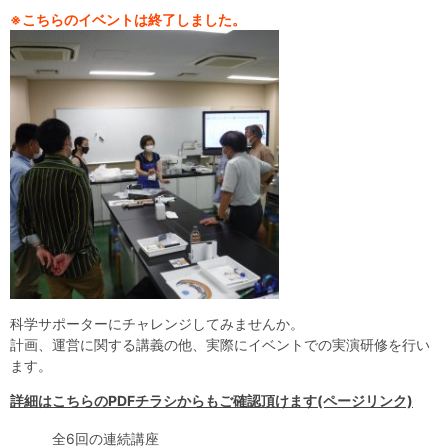
自然体験
天文体験
フロア案内
屋外展示 D51形蒸気機関車
利用案内
※こちらのイベントは終了しました。
開館時間・プラネタリウム投影時間・観覧料
カフェ・ショップ
アクセス・駐車場
科学館資料の特別利用料
団体利用予約
学校団体
幼稚園・保育園団体
一般団体
かわさき星空ウォッチング
出前科学実験教室
プラネタリウム一般団体貸切利用「星空自由空間」
科学館概要
基本理念
沿革
計画・年報・評価・議事録
青少年科学館運営基本計画
年報
事業評価
議事録
研究資料
研究の紹介
川崎市自然環境調査報告
図録
紀要
年報
出版物
生田緑地の植物
お問い合わせ
よくある質問
科学サポーターにチャレンジしてみませんか。
日本語
English
計画、運営に関する講義の他、実際にイベントでの実演研修を行い
ます。
詳細はこちらのPDFチラシからもご確認頂けます(ページリンク)
全6回の連続講座