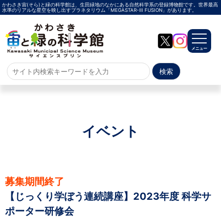
かわさき宙(そら)と緑の科学館は、生田緑地のなかにある自然科学系の登録博物館です。世界最高
水準のリアルな星空を映し出すプラネタリウム「MEGASTAR-Ⅲ FUSION」があります。
メニュー
ホーム
よくある質問
サイトマップ
イベント
プラネタリウム
メガスターご紹介
投影メニュー
投影時間・料金
プラネタリウム解説員
イベント
募集期間終了
【じっくり学ぼう連続講座】2023年度 科学サ
当日参加
事前申込
その他
施設案内
ポーター研修会