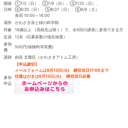
開催
①7/2（日）、②7/9（日）、③7/23（日）、
日時
④8/20（日）、⑤8/27（日）、⑥9/9（土）
各回 10:00～16:00
場所
かわさき宙と緑の科学館
対象
18歳以上 （高校生は除く）で、全6回の講座に参加できる方
定員
12名（応募多数の場合抽選）
参加
500円(保険料等実費)
費
講師
由良 文隆氏（かわさきアトム工房）
【申込締切】
メールフォームは6月13日(火) 締切当日17:00まで
往復はがきは6月13日(火) 締切当日必着
参加
申込