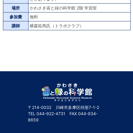
場所
かわさき宙と緑の科学館 2階 学習室
参加費
無料
講師
横森拓馬氏（トラボクラブ）
〒214-0032 川崎市多摩区枡形7-1-2
TEL
044-922-4731
FAX
044-934-
8659