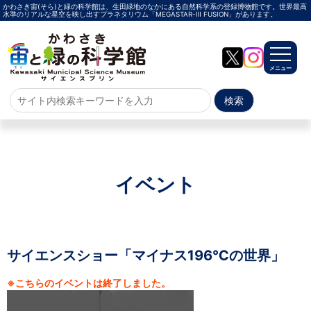
かわさき宙(そら)と緑の科学館は、生田緑地のなかにある自然科学系の登録博物館です。世界最高
水準のリアルな星空を映し出すプラネタリウム「MEGASTAR-Ⅲ FUSION」があります。
メニュー
ホーム
よくある質問
サイトマップ
イベント
プラネタリウム
メガスターご紹介
投影メニュー
投影時間・料金
プラネタリウム解説員
イベント
サイエンスショー「マイナス196℃の世界」
※こちらのイベントは終了しました。
当日参加
事前申込
その他
施設案内