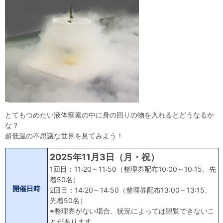
自然体験
天文体験
フロア案内
屋外展示 D51形蒸気機関車
利用案内
開館時間・プラネタリウム投影時間・観覧料
カフェ・ショップ
アクセス・駐車場
科学館資料の特別利用料
団体利用予約
学校団体
幼稚園・保育園団体
一般団体
かわさき星空ウォッチング
出前科学実験教室
プラネタリウム一般団体貸切利用「星空自由空間」
科学館概要
基本理念
沿革
計画・年報・評価・議事録
青少年科学館運営基本計画
年報
事業評価
議事録
研究資料
とてもつめたい液体窒素の中に身の回りの物を入れるとどうなるか
な？
研究の紹介
川崎市自然環境調査報告
図録
紀要
年報
出版物
生田緑地の植物
お問い合わせ
超低温の不思議な世界を見てみよう！
2025年11月3日（月・祝）
よくある質問
日本語
English
1回目：11:20～11:50（整理券配布10:00～10:15、先
着50名）
開催日時
2回目：14:20～14:50（整理券配布13:00～13:15、
先着50名）
※整理券がない場合、状況によっては観覧できないこ
とがあります。