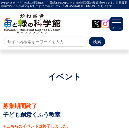
かわさき宙(そら)と緑の科学館は、生田緑地のなかにある自然科学系の登録博物館です。世界最高
水準のリアルな星空を映し出すプラネタリウム「MEGASTAR-Ⅲ FUSION」があります。
メニュー
ホーム
よくある質問
サイトマップ
イベント
プラネタリウム
メガスターご紹介
投影メニュー
投影時間・料金
プラネタリウム解説員
イベント
募集期間終了
子ども創意くふう教室
当日参加
事前申込
その他
施設案内
※こちらのイベントは終了しました。