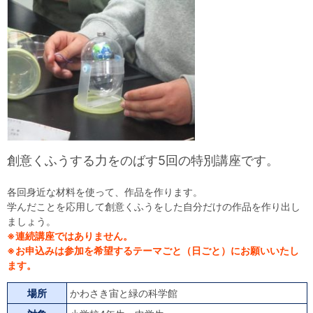
自然体験
天文体験
フロア案内
屋外展示 D51形蒸気機関車
利用案内
開館時間・プラネタリウム投影時間・観覧料
カフェ・ショップ
アクセス・駐車場
科学館資料の特別利用料
団体利用予約
学校団体
幼稚園・保育園団体
一般団体
かわさき星空ウォッチング
出前科学実験教室
プラネタリウム一般団体貸切利用「星空自由空間」
科学館概要
基本理念
沿革
計画・年報・評価・議事録
青少年科学館運営基本計画
年報
事業評価
議事録
研究資料
創意くふうする力をのばす5回の特別講座です。
研究の紹介
川崎市自然環境調査報告
図録
紀要
年報
出版物
生田緑地の植物
お問い合わせ
各回身近な材料を使って、作品を作ります。
学んだことを応用して創意くふうをした自分だけの作品を作り出し
ましょう。
よくある質問
日本語
English
※連続講座ではありません。
※お申込みは参加を希望するテーマごと（日ごと）にお願いいたし
ます。
場所
かわさき宙と緑の科学館