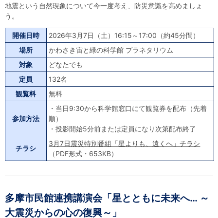
地震という自然現象について今一度考え、防災意識を高めましょ
う。
開催日時
2026年3月7日（土）16:15～17:00（約45分間）
場所
かわさき宙と緑の科学館 プラネタリウム
対象
どなたでも
定員
132名
観覧料
無料
・当日9:30から科学館窓口にて観覧券を配布（先着
参加方法
順）
・投影開始5分前または定員になり次第配布終了
3月7日震災特別番組「星よりも、遠くへ」チラシ
チラシ
（PDF形式・653KB）
多摩市民館連携講演会「星とともに未来へ… ～
大震災からの心の復興～」