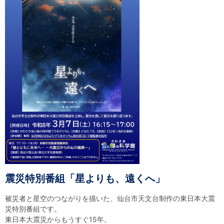
自然体験
天文体験
フロア案内
屋外展示 D51形蒸気機関車
利用案内
開館時間・プラネタリウム投影時間・観覧料
カフェ・ショップ
アクセス・駐車場
科学館資料の特別利用料
団体利用予約
学校団体
幼稚園・保育園団体
一般団体
かわさき星空ウォッチング
出前科学実験教室
プラネタリウム一般団体貸切利用「星空自由空間」
科学館概要
基本理念
沿革
計画・年報・評価・議事録
青少年科学館運営基本計画
年報
事業評価
議事録
研究資料
研究の紹介
川崎市自然環境調査報告
図録
紀要
年報
出版物
生田緑地の植物
お問い合わせ
よくある質問
日本語
English
震災特別番組「星よりも、遠くへ」
被災者と星空のつながりを描いた、仙台市天文台制作の東日本大震
災特別番組です。
東日本大震災からもうすぐ15年。