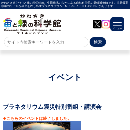
かわさき宙(そら)と緑の科学館は、生田緑地のなかにある自然科学系の登録博物館です。世界最高
水準のリアルな星空を映し出すプラネタリウム「MEGASTAR-Ⅲ FUSION」があります。
メニュー
ホーム
よくある質問
サイトマップ
イベント
プラネタリウム
メガスターご紹介
投影メニュー
投影時間・料金
プラネタリウム解説員
イベント
プラネタリウム震災特別番組・講演会
※こちらのイベントは終了しました。
当日参加
事前申込
その他
施設案内