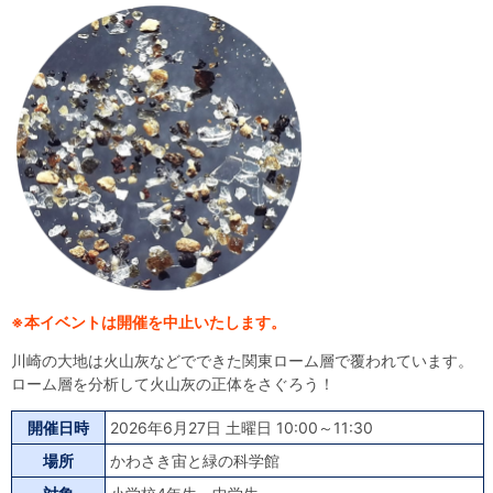
自然体験
天文体験
フロア案内
屋外展示 D51形蒸気機関車
利用案内
開館時間・プラネタリウム投影時間・観覧料
カフェ・ショップ
アクセス・駐車場
科学館資料の特別利用料
団体利用予約
学校団体
幼稚園・保育園団体
一般団体
かわさき星空ウォッチング
出前科学実験教室
プラネタリウム一般団体貸切利用「星空自由空間」
科学館概要
基本理念
沿革
計画・年報・評価・議事録
青少年科学館運営基本計画
年報
事業評価
議事録
研究資料
研究の紹介
川崎市自然環境調査報告
図録
紀要
年報
出版物
生田緑地の植物
お問い合わせ
※本イベントは開催を中止いたします。
よくある質問
日本語
English
川崎の大地は火山灰などでできた関東ローム層で覆われています。
ローム層を分析して火山灰の正体をさぐろう！
開催日時
2026年6月27日 土曜日 10:00～11:30
場所
かわさき宙と緑の科学館