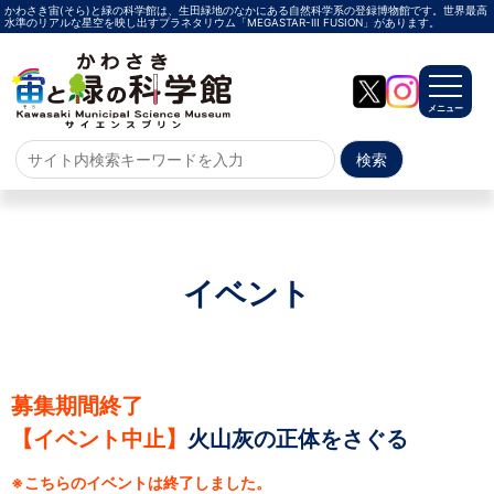
かわさき宙(そら)と緑の科学館は、生田緑地のなかにある自然科学系の登録博物館です。世界最高
水準のリアルな星空を映し出すプラネタリウム「MEGASTAR-Ⅲ FUSION」があります。
メニュー
ホーム
よくある質問
サイトマップ
イベント
プラネタリウム
メガスターご紹介
投影メニュー
投影時間・料金
プラネタリウム解説員
イベント
募集期間終了
【イベント中止】
火山灰の正体をさぐる
当日参加
事前申込
その他
施設案内
※こちらのイベントは終了しました。