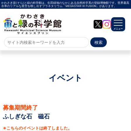
かわさき宙(そら)と緑の科学館は、生田緑地のなかにある自然科学系の登録博物館です。世界最高
水準のリアルな星空を映し出すプラネタリウム「MEGASTAR-Ⅲ FUSION」があります。
メニュー
ホーム
よくある質問
サイトマップ
イベント
プラネタリウム
メガスターご紹介
投影メニュー
投影時間・料金
プラネタリウム解説員
イベント
募集期間終了
ふしぎな石 磁石
当日参加
事前申込
その他
施設案内
※こちらのイベントは終了しました。