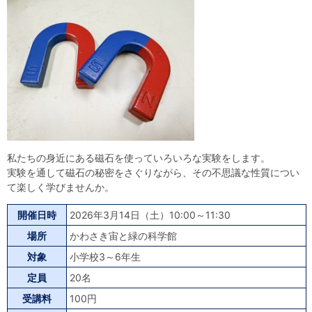
自然体験
天文体験
フロア案内
屋外展示 D51形蒸気機関車
利用案内
開館時間・プラネタリウム投影時間・観覧料
カフェ・ショップ
アクセス・駐車場
科学館資料の特別利用料
団体利用予約
学校団体
幼稚園・保育園団体
一般団体
かわさき星空ウォッチング
出前科学実験教室
プラネタリウム一般団体貸切利用「星空自由空間」
科学館概要
基本理念
沿革
計画・年報・評価・議事録
青少年科学館運営基本計画
年報
事業評価
議事録
研究資料
私たちの身近にある磁石を使っていろいろな実験をします。
実験を通して磁石の秘密をさぐりながら、その不思議な性質につい
研究の紹介
川崎市自然環境調査報告
図録
紀要
年報
出版物
生田緑地の植物
お問い合わせ
て楽しく学びませんか。
開催日時
2026年3月14日（土）10:00～11:30
よくある質問
日本語
English
場所
かわさき宙と緑の科学館
対象
小学校3～6年生
定員
20名
受講料
100円