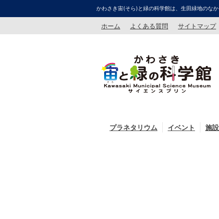
かわさき宙(そら)と緑の科学館は、生田緑地のなか
ホーム
よくある質問
サイトマップ
プラネタリウム
イベント
施設