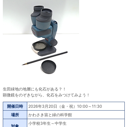
自然体験
天文体験
フロア案内
屋外展示 D51形蒸気機関車
利用案内
開館時間・プラネタリウム投影時間・観覧料
カフェ・ショップ
アクセス・駐車場
科学館資料の特別利用料
団体利用予約
学校団体
幼稚園・保育園団体
一般団体
かわさき星空ウォッチング
出前科学実験教室
プラネタリウム一般団体貸切利用「星空自由空間」
科学館概要
基本理念
沿革
計画・年報・評価・議事録
青少年科学館運営基本計画
年報
事業評価
議事録
研究資料
研究の紹介
川崎市自然環境調査報告
図録
紀要
年報
出版物
生田緑地の植物
お問い合わせ
生田緑地の地層にも化石がある？！
よくある質問
日本語
English
顕微鏡をのぞきながら、化石をみつけてみよう！
開催日時
2026年3月20日（金・祝）10:00～11:30
場所
かわさき宙と緑の科学館
小学校3年生～中学生
対象