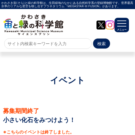
かわさき宙(そら)と緑の科学館は、生田緑地のなかにある自然科学系の登録博物館です。世界最高
水準のリアルな星空を映し出すプラネタリウム「MEGASTAR-Ⅲ FUSION」があります。
メニュー
ホーム
よくある質問
サイトマップ
イベント
プラネタリウム
メガスターご紹介
投影メニュー
投影時間・料金
プラネタリウム解説員
イベント
募集期間終了
小さい化石をみつけよう！
当日参加
事前申込
その他
施設案内
※こちらのイベントは終了しました。