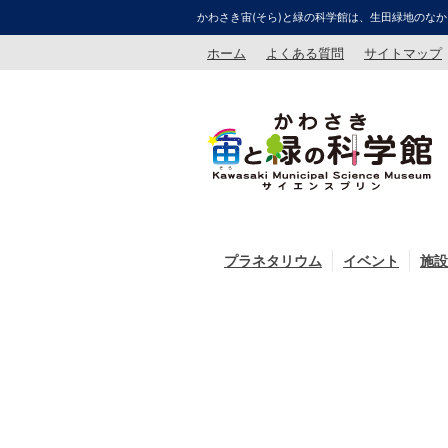
かわさき宙(そら)と緑の科学館は、生田緑地のなか
ホーム
よくある質問
サイトマップ
プラネタリウム
イベント
施設