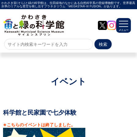
かわさき宙(そら)と緑の科学館は、生田緑地のなかにある自然科学系の登録博物館です。世界最高
水準のリアルな星空を映し出すプラネタリウム「MEGASTAR-Ⅲ FUSION」があります。
メニュー
ホーム
よくある質問
サイトマップ
イベント
プラネタリウム
メガスターご紹介
投影メニュー
投影時間・料金
プラネタリウム解説員
イベント
科学館と民家園で七夕体験
※こちらのイベントは終了しました。
当日参加
事前申込
その他
施設案内