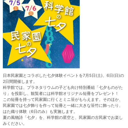
自然体験
天文体験
フロア案内
屋外展示 D51形蒸気機関車
利用案内
開館時間・プラネタリウム投影時間・観覧料
カフェ・ショップ
アクセス・駐車場
科学館資料の特別利用料
団体利用予約
学校団体
幼稚園・保育園団体
一般団体
かわさき星空ウォッチング
出前科学実験教室
プラネタリウム一般団体貸切利用「星空自由空間」
科学館概要
基本理念
沿革
計画・年報・評価・議事録
青少年科学館運営基本計画
年報
事業評価
議事録
研究資料
日本民家園とコラボした七夕体験イベントを7月5日(土)、6日(日)の
研究の紹介
川崎市自然環境調査報告
図録
紀要
年報
出版物
生田緑地の植物
お問い合わせ
2日間開催します。
科学館では、プラネタリウムの子ども向け特別番組「七夕ものがた
よくある質問
日本語
English
り」を投影し、観覧者には科学館オリジナル短冊をプレゼント！
この短冊を持って民家園に行くとミニ笹がもらえます。そのほか、
民家園では七夕飾りを作って短冊と一緒に大きな笹竹に飾ったり、
はた織り体験（6日のみ）も実施します。
夏の風物詩「七夕」を、科学館の星空と、民家園の古民家でお楽し
みください。