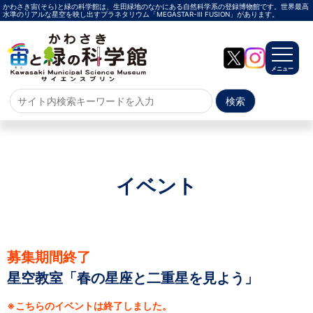
かわさき宙(そら)と緑の科学館は、生田緑地のなかにある自然科学系の登録博物館です。世界最高
水準のリアルな星空を映し出すプラネタリウム「MEGASTAR-Ⅲ FUSION」があります。
メニュー
ホーム
よくある質問
サイトマップ
イベント
プラネタリウム
メガスターご紹介
投影メニュー
投影時間・料金
プラネタリウム解説員
イベント
募集期間終了
星空教室「春の星座と二重星を見よう」
当日参加
事前申込
その他
施設案内
※こちらのイベントは終了しました。