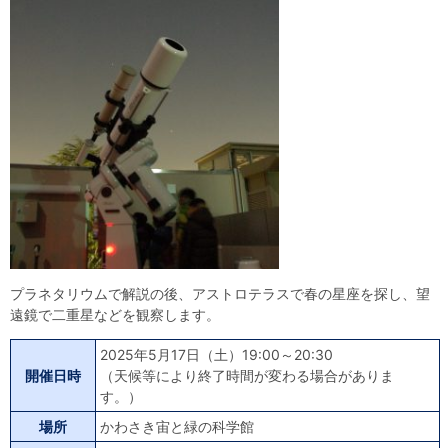
自然体験
天文体験
フロア案内
屋外展示 D51形蒸気機関車
利用案内
開館時間・プラネタリウム投影時間・観覧料
カフェ・ショップ
アクセス・駐車場
科学館資料の特別利用料
団体利用予約
学校団体
幼稚園・保育園団体
一般団体
かわさき星空ウォッチング
出前科学実験教室
プラネタリウム一般団体貸切利用「星空自由空間」
科学館概要
基本理念
沿革
計画・年報・評価・議事録
青少年科学館運営基本計画
年報
事業評価
議事録
研究資料
研究の紹介
川崎市自然環境調査報告
図録
紀要
年報
出版物
生田緑地の植物
お問い合わせ
プラネタリウムで解説の後、アストロテラスで春の星座を探し、望
遠鏡で二重星などを観察します。
よくある質問
日本語
English
2025年5月17日（土）19:00～20:30
開催日時
（天候等により終了時間が変わる場合がありま
す。）
場所
かわさき宙と緑の科学館