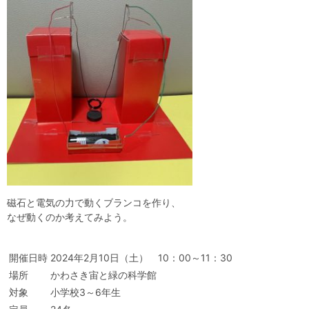
自然体験
天文体験
フロア案内
屋外展示 D51形蒸気機関車
利用案内
開館時間・プラネタリウム投影時間・観覧料
カフェ・ショップ
アクセス・駐車場
科学館資料の特別利用料
団体利用予約
学校団体
幼稚園・保育園団体
一般団体
かわさき星空ウォッチング
出前科学実験教室
プラネタリウム一般団体貸切利用「星空自由空間」
科学館概要
基本理念
沿革
計画・年報・評価・議事録
青少年科学館運営基本計画
年報
事業評価
議事録
研究資料
研究の紹介
川崎市自然環境調査報告
図録
紀要
年報
出版物
生田緑地の植物
お問い合わせ
磁石と電気の力で動くブランコを作り、
なぜ動くのか考えてみよう。
よくある質問
日本語
English
開催日時
2024年2月10日（土） 10：00～11：30
場所
かわさき宙と緑の科学館
対象
小学校3～6年生