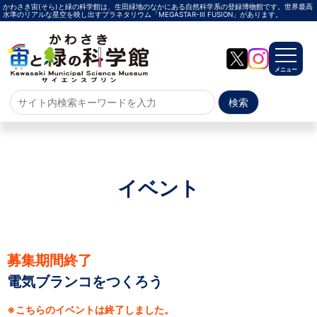
かわさき宙(そら)と緑の科学館は、生田緑地のなかにある自然科学系の登録博物館です。世界最高
水準のリアルな星空を映し出すプラネタリウム「MEGASTAR-Ⅲ FUSION」があります。
メニュー
ホーム
よくある質問
サイトマップ
イベント
プラネタリウム
メガスターご紹介
投影メニュー
投影時間・料金
プラネタリウム解説員
イベント
募集期間終了
電気ブランコをつくろう
当日参加
事前申込
その他
施設案内
※こちらのイベントは終了しました。