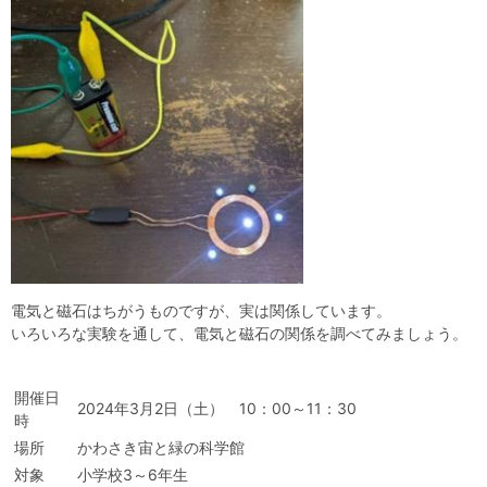
自然体験
天文体験
フロア案内
屋外展示 D51形蒸気機関車
利用案内
開館時間・プラネタリウム投影時間・観覧料
カフェ・ショップ
アクセス・駐車場
科学館資料の特別利用料
団体利用予約
学校団体
幼稚園・保育園団体
一般団体
かわさき星空ウォッチング
出前科学実験教室
プラネタリウム一般団体貸切利用「星空自由空間」
科学館概要
基本理念
沿革
計画・年報・評価・議事録
青少年科学館運営基本計画
年報
事業評価
議事録
研究資料
研究の紹介
川崎市自然環境調査報告
図録
紀要
年報
出版物
生田緑地の植物
お問い合わせ
電気と磁石はちがうものですが、実は関係しています。
いろいろな実験を通して、電気と磁石の関係を調べてみましょう。
よくある質問
日本語
English
開催日
2024年3月2日（土） 10：00～11：30
時
場所
かわさき宙と緑の科学館
対象
小学校3～6年生