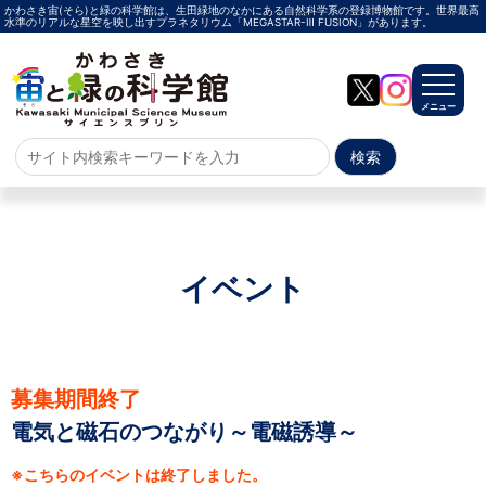
かわさき宙(そら)と緑の科学館は、生田緑地のなかにある自然科学系の登録博物館です。世界最高
水準のリアルな星空を映し出すプラネタリウム「MEGASTAR-Ⅲ FUSION」があります。
メニュー
ホーム
よくある質問
サイトマップ
イベント
プラネタリウム
メガスターご紹介
投影メニュー
投影時間・料金
プラネタリウム解説員
イベント
募集期間終了
電気と磁石のつながり～電磁誘導～
当日参加
事前申込
その他
施設案内
※こちらのイベントは終了しました。