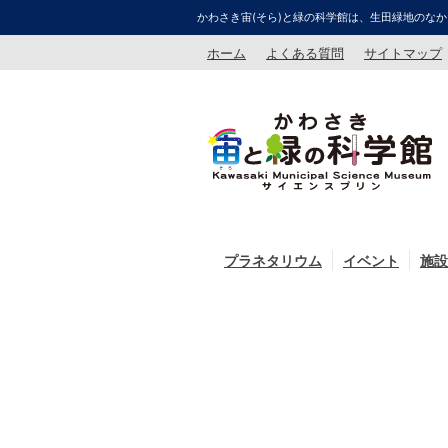
かわさき宙(そら)と緑の科学館は、生田緑地のなか
ホーム
よくある質問
サイトマップ
プラネタリウム
イベント
施設