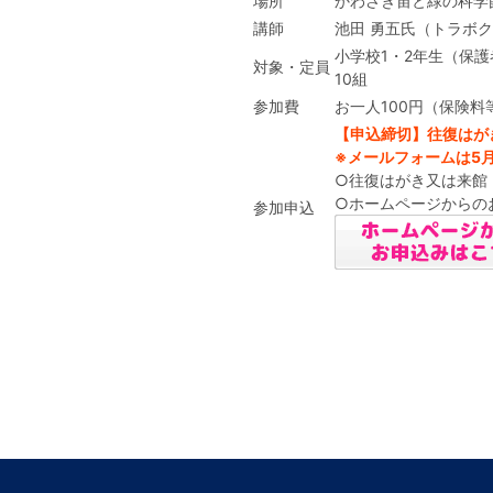
場所
かわさき宙と緑の科学
講師
池田 勇五氏（トラボ
小学校1・2年生（保護
対象・定員
10組
参加費
お一人100円（保険料
【申込締切】往復はがき
※メールフォームは5月
○往復はがき又は来館
○ホームページからの
参加申込