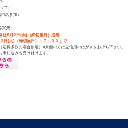
館
クラブ）
者1名参加）
等実費）
は5月2日(火)（締切当日）必着
2日(火)（締切当日）１７：００まで
（応募多数の場合抽選）※来館の方は返信用のはがきをお持ち下さい。
お申し込みも受け付けます。