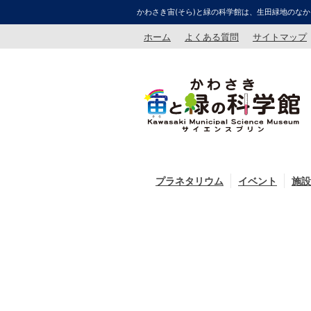
かわさき宙(そら)と緑の科学館は、生田緑地のなか
ホーム
よくある質問
サイトマップ
プラネタリウム
イベント
施設