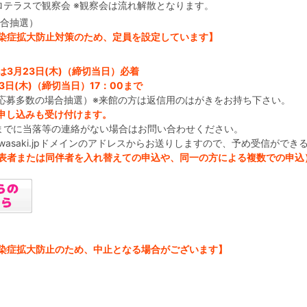
アストロテラスで観察会 ※観察会は流れ解散となります。
場合抽選）
染症拡大防止対策のため、定員を設定しています】
3月23日(木)（締切当日）必着
3日(木)（締切当日）17：00まで
応募多数の場合抽選）※来館の方は返信用のはがきをお持ち下さい。
申し込みも受け付けます。
までに当落等の連絡がない場合はお問い合わせください。
kawasaki.jpドメインのアドレスからお送りしますので、予め受信がで
表者または同伴者を入れ替えての申込や、同一の方による複数での申込
染症拡大防止のため、中止となる場合がございます】