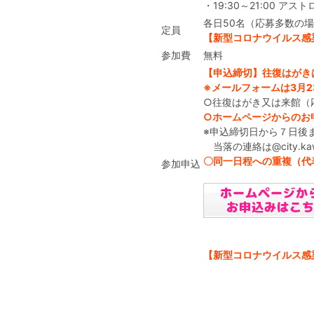
・19:30～21:00 
各日50名（応募多数の
定員
【新型コロナウイルス感
参加費
無料
【申込締切】往復はがきは
※メールフォームは3月2
○往復はがき又は来館（
○ホームページからのお
※申込締切日から７日後
当落の連絡は@city.
〇同一日程への重複（代
参加申込
【新型コロナウイルス感