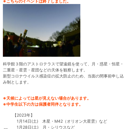
※こちらのイベントは終了しました。
自然体験
天文体験
フロア案内
屋外展示 D51形蒸気機関車
利用案内
開館時間・プラネタリウム投影時間・観覧料
カフェ・ショップ
アクセス・駐車場
科学館資料の特別利用料
団体利用予約
学校団体
幼稚園・保育園団体
一般団体
かわさき星空ウォッチング
出前科学実験教室
プラネタリウム一般団体貸切利用「星空自由空間」
科学館概要
基本理念
沿革
計画・年報・評価・議事録
青少年科学館運営基本計画
年報
事業評価
議事録
研究資料
科学館３階のアストロテラスで望遠鏡を使って、月・惑星・恒星・
二重星・星雲・星団などの天体を観察します。
新型コロナウイルス感染症の拡大防止のため、当面の間事前申し込
研究の紹介
川崎市自然環境調査報告
図録
紀要
年報
出版物
生田緑地の植物
お問い合わせ
み制とします。
よくある質問
日本語
English
※天候によっては星が見えない場合があります。
※中学生以下の方は保護者同伴となります。
【2023年】
1月14日(土) 木星・M42（オリオン大星雲）など
1月28日(土) 月・シリウスなど