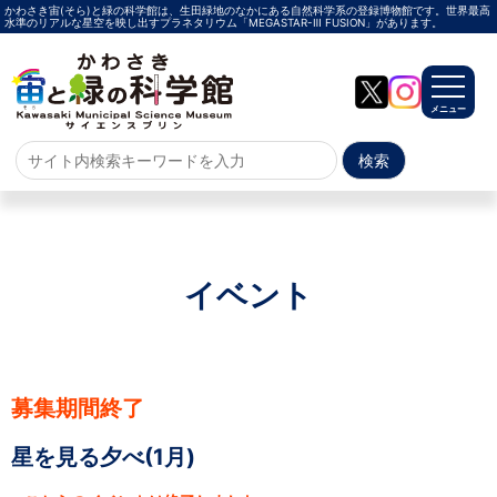
かわさき宙(そら)と緑の科学館は、生田緑地のなかにある自然科学系の登録博物館です。世界最高
水準のリアルな星空を映し出すプラネタリウム「MEGASTAR-Ⅲ FUSION」があります。
メニュー
ホーム
よくある質問
サイトマップ
イベント
プラネタリウム
メガスターご紹介
投影メニュー
投影時間・料金
プラネタリウム解説員
イベント
募集期間終了
当日参加
事前申込
その他
星を見る夕べ(1月)
施設案内