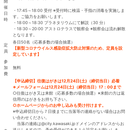
開
催
・17:45～18:00 受付 ※受付時に検温・手指の消毒を実施しま
日
す。ご協力をお願いします。
時
・18:00～18:30 プラネタリウムにて解説（30 分）
・18:30～20:00 アストロテラスで観察会 ※観察会は流れ解散
となります。
各日50名（応募多数の場合抽選）
定
【新型コロナウイルス感染症拡大防止対策のため、定員を設
員
定しています】
参
加
無料
費
【申込締切】往復はがきは12月24日(土)（締切当日）必着
※メールフォームは12月24日(土)（締切当日）17：00まで
○往復はがき又は来館（応募多数の場合抽選）※来館の方は返
信用のはがきをお持ち下さい。
○ホームページからのお申し込みも受け付けます。
※申込締切日から７日後までに当落等の連絡がない場合はお問
い合わせください。
当落の連絡は@city.kawasaki.jpドメインのアドレスからお
送りしますので、予め受信ができるよう設定をお願いしま