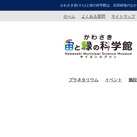
かわさき宙(そら)と緑の科学館は、生田緑地のなか
ホーム
よくある質問
サイトマップ
プラネタリウム
イベント
施設