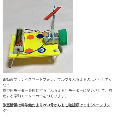
自然体験
天文体験
フロア案内
屋外展示 D51形蒸気機関車
利用案内
開館時間・プラネタリウム投影時間・観覧料
カフェ・ショップ
アクセス・駐車場
科学館資料の特別利用料
団体利用予約
学校団体
幼稚園・保育園団体
一般団体
かわさき星空ウォッチング
出前科学実験教室
プラネタリウム一般団体貸切利用「星空自由空間」
科学館概要
基本理念
沿革
計画・年報・評価・議事録
青少年科学館運営基本計画
年報
事業評価
議事録
研究資料
研究の紹介
川崎市自然環境調査報告
図録
紀要
年報
出版物
生田緑地の植物
お問い合わせ
電動歯ブラシやスマートフォンがブルブルふるえるのはどうしてか
よくある質問
日本語
English
な？
模型用モーターを振動する（ふるえる）モーターに変身させて、前
進する振動モーターカーをつくります。
教室情報は科学館だより260号からもご確認頂けます(ページリン
ク)