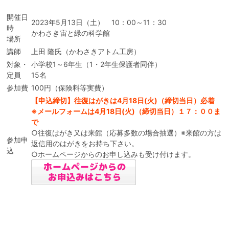
開催日
2023年5月13日（土） 10：00～11：30
時
かわさき宙と緑の科学館
場所
講師
上田 隆氏（かわさきアトム工房）
対象・
小学校1～6年生（1・2年生保護者同伴）
定員
15名
参加費
100円（保険料等実費）
【申込締切】往復はがきは4月18日(火)（締切当日）必着
※メールフォームは4月18日(火)（締切当日）１７：００ま
で
○往復はがき又は来館（応募多数の場合抽選）※来館の方は
参加申
返信用のはがきをお持ち下さい。
込
○ホームページからのお申し込みも受け付けます。