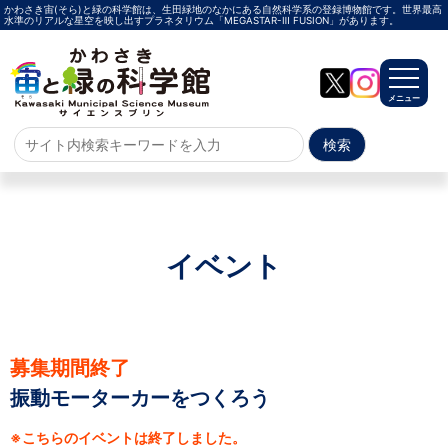
かわさき宙(そら)と緑の科学館は、生田緑地のなかにある自然科学系の登録博物館です。世界最高
水準のリアルな星空を映し出すプラネタリウム「MEGASTAR-Ⅲ FUSION」があります。
メニュー
ホーム
よくある質問
サイトマップ
イベント
プラネタリウム
メガスターご紹介
投影メニュー
投影時間・料金
プラネタリウム解説員
イベント
募集期間終了
振動モーターカーをつくろう
当日参加
事前申込
その他
施設案内
※こちらのイベントは終了しました。