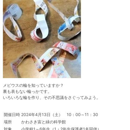
自然体験
天文体験
フロア案内
屋外展示 D51形蒸気機関車
利用案内
開館時間・プラネタリウム投影時間・観覧料
カフェ・ショップ
アクセス・駐車場
科学館資料の特別利用料
団体利用予約
学校団体
幼稚園・保育園団体
一般団体
かわさき星空ウォッチング
出前科学実験教室
プラネタリウム一般団体貸切利用「星空自由空間」
科学館概要
基本理念
沿革
計画・年報・評価・議事録
青少年科学館運営基本計画
年報
事業評価
議事録
研究資料
研究の紹介
川崎市自然環境調査報告
図録
紀要
年報
出版物
生田緑地の植物
お問い合わせ
メビウスの輪を知っていますか？
裏も表もない輪っかです。
よくある質問
日本語
English
いろいろな輪を作り、その不思議をさぐってみよう。
開催日時
2024年4月13日（土） 10：00～11：30
場所
かわさき宙と緑の科学館
対象
小学校1～6年生（1・2年生保護者1名同伴）