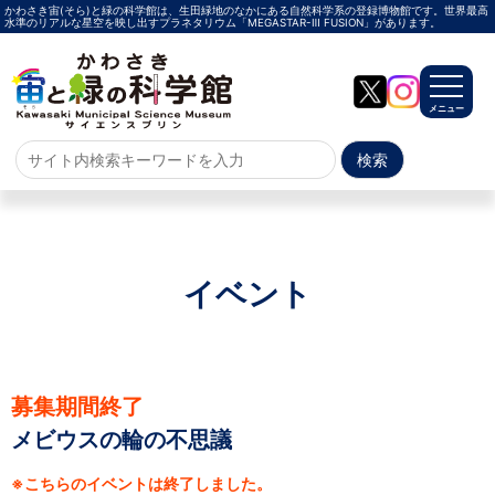
かわさき宙(そら)と緑の科学館は、生田緑地のなかにある自然科学系の登録博物館です。世界最高
水準のリアルな星空を映し出すプラネタリウム「MEGASTAR-Ⅲ FUSION」があります。
メニュー
ホーム
よくある質問
サイトマップ
イベント
プラネタリウム
メガスターご紹介
投影メニュー
投影時間・料金
プラネタリウム解説員
イベント
募集期間終了
メビウスの輪の不思議
当日参加
事前申込
その他
施設案内
※こちらのイベントは終了しました。