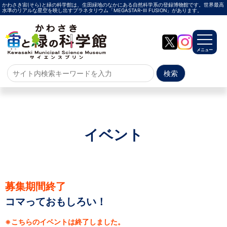
かわさき宙(そら)と緑の科学館は、生田緑地のなかにある自然科学系の登録博物館です。世界最高
水準のリアルな星空を映し出すプラネタリウム「MEGASTAR-Ⅲ FUSION」があります。
メニュー
ホーム
よくある質問
サイトマップ
イベント
プラネタリウム
メガスターご紹介
投影メニュー
投影時間・料金
プラネタリウム解説員
イベント
募集期間終了
コマっておもしろい！
当日参加
事前申込
その他
施設案内
※こちらのイベントは終了しました。