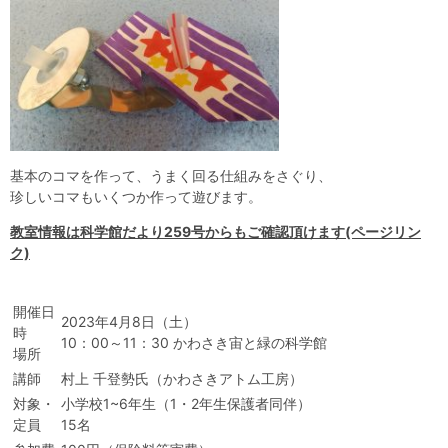
自然体験
天文体験
フロア案内
屋外展示 D51形蒸気機関車
利用案内
開館時間・プラネタリウム投影時間・観覧料
カフェ・ショップ
アクセス・駐車場
科学館資料の特別利用料
団体利用予約
学校団体
幼稚園・保育園団体
一般団体
かわさき星空ウォッチング
出前科学実験教室
プラネタリウム一般団体貸切利用「星空自由空間」
科学館概要
基本理念
沿革
計画・年報・評価・議事録
基本のコマを作って、うまく回る仕組みをさぐり、
珍しいコマもいくつか作って遊びます。
青少年科学館運営基本計画
年報
事業評価
議事録
研究資料
教室情報は科学館だより259号からもご確認頂けます(ページリン
ク)
研究の紹介
川崎市自然環境調査報告
図録
紀要
年報
出版物
生田緑地の植物
お問い合わせ
開催日
よくある質問
2023年4月8日（土）
日本語
English
時
10：00～11：30 かわさき宙と緑の科学館
場所
講師
村上 千登勢氏（かわさきアトム工房）
対象・
小学校1~6年生（1・2年生保護者同伴）
定員
15名