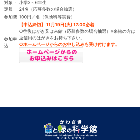
対象・
小学3～6年生
定員
24名（応募多数の場合抽選）
参加費
100円／名（保険料等実費）
【申込締切】 11月19日(火) 17:00必着
○往復はがき又は来館（応募多数の場合抽選）※来館の方は
返信用のはがきをお持ち下さい。
参加申
○ホームページからのお申し込みも受け付けます。
込