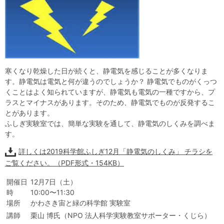
自然体験
天文体験
フロア案内
屋外展示 D51形蒸気機関車
利用案内
開館時間・プラネタリウム投影時間・観覧料
カフェ・ショップ
アクセス・駐車場
科学館資料の特別利用料
団体利用予約
学校団体
幼稚園・保育園団体
一般団体
かわさき星空ウォッチング
出前科学実験教室
プラネタリウム一般団体貸切利用「星空自由空間」
科学館概要
寒くなり乾燥した日が続くと、静電気を感じることが多くなりま
す。静電気は電気と何が違うのでしょうか？ 静電気でものがくっつ
基本理念
沿革
計画・年報・評価・議事録
くことはよく知られていますが、静電気も電気の一種ですから、プ
ラスとマイナスがあります。そのため、静電気でものが反発するこ
青少年科学館運営基本計画
年報
事業評価
議事録
研究資料
とがあります。
ふしぎ実験室では、簡単な実験を通して、静電気のしくみを調べま
研究の紹介
川崎市自然環境調査報告
図録
紀要
年報
出版物
生田緑地の植物
お問い合わせ
す。
詳しくは2019科学館ふしぎ12月「静電気のしくみ」 チラシを
よくある質問
日本語
English
ご覧ください。（PDF形式・154KB）
開催日
12月7日（土）
時
10:00〜11:30
場所
かわさき宙と緑の科学館 実験室
講師
栗山 博氏（NPO 法人科学実験教室サポーター・くじら）