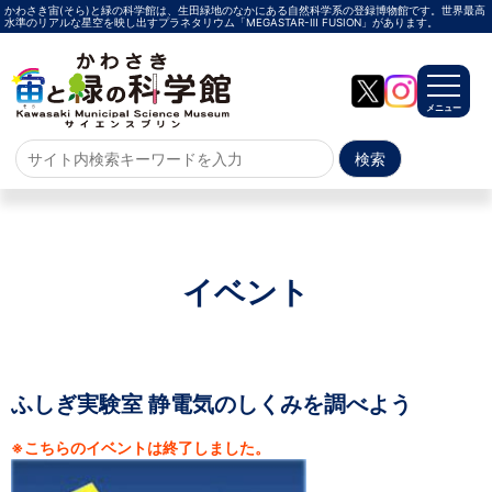
かわさき宙(そら)と緑の科学館は、生田緑地のなかにある自然科学系の登録博物館です。世界最高
水準のリアルな星空を映し出すプラネタリウム「MEGASTAR-Ⅲ FUSION」があります。
メニュー
ホーム
よくある質問
サイトマップ
イベント
プラネタリウム
メガスターご紹介
投影メニュー
投影時間・料金
プラネタリウム解説員
イベント
ふしぎ実験室 静電気のしくみを調べよう
※こちらのイベントは終了しました。
当日参加
事前申込
その他
施設案内