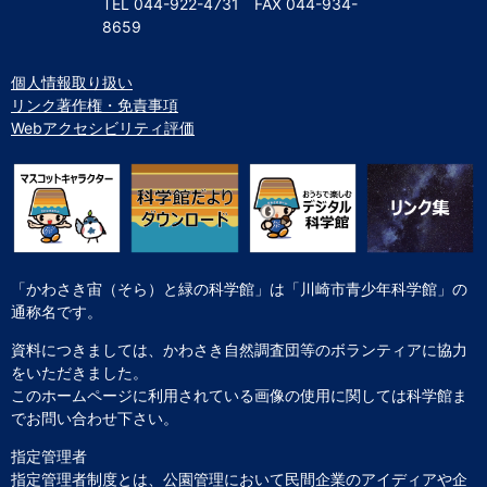
TEL
044-922-4731
FAX
044-934-
8659
個人情報取り扱い
リンク著作権・免責事項
Webアクセシビリティ評価
「かわさき宙（そら）と緑の科学館」は「川崎市青少年科学館」の
通称名です。
資料につきましては、かわさき自然調査団等のボランティアに協力
をいただきました。
このホームページに利用されている画像の使用に関しては科学館ま
でお問い合わせ下さい。
指定管理者
指定管理者制度とは、公園管理において民間企業のアイディアや企