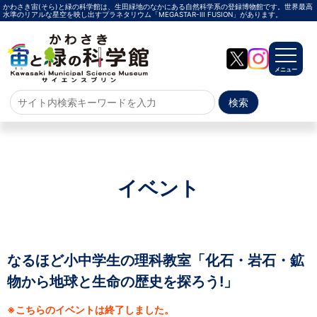
かわさき宙(そら)と緑の科学館は、生田緑地のなかにある自然科学系の登録博物館です。世界最高
水準のリアルな星空を映し出すプラネタリウム「MEGASTAR-Ⅲ FUSION」があります。
メニュー
ホーム
よくある質問
サイトマップ
イベント
プラネタリウム
メガスターご紹介
投影メニュー
投影時間・料金
プラネタリウム解説員
イベント
なるほど小中学生の理科教室「化石・岩石・鉱
物から地球と生命の歴史を探ろう!」
当日参加
事前申込
その他
施設案内
※こちらのイベントは終了しました。