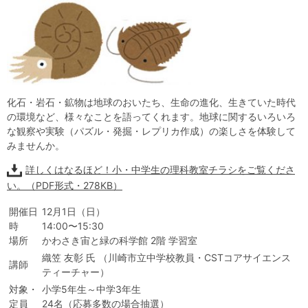
自然体験
天文体験
フロア案内
屋外展示 D51形蒸気機関車
利用案内
開館時間・プラネタリウム投影時間・観覧料
カフェ・ショップ
アクセス・駐車場
科学館資料の特別利用料
団体利用予約
学校団体
幼稚園・保育園団体
一般団体
かわさき星空ウォッチング
出前科学実験教室
プラネタリウム一般団体貸切利用「星空自由空間」
科学館概要
化石・岩石・鉱物は地球のおいたち、生命の進化、生きていた時代
基本理念
沿革
計画・年報・評価・議事録
の環境など、様々なことを語ってくれます。地球に関するいろいろ
な観察や実験（パズル・発掘・レプリカ作成）の楽しさを体験して
みませんか。
青少年科学館運営基本計画
年報
事業評価
議事録
研究資料
詳しくはなるほど！小・中学生の理科教室チラシをご覧くださ
研究の紹介
川崎市自然環境調査報告
図録
紀要
年報
出版物
生田緑地の植物
お問い合わせ
い。（PDF形式・278KB）
開催日
12月1日（日）
よくある質問
日本語
English
時
14:00〜15:30
場所
かわさき宙と緑の科学館 2階 学習室
織笠 友彰 氏 （川崎市立中学校教員・CSTコアサイエンス
講師
ティーチャー）
対象・
小学5年生～中学3年生
定員
24名（応募多数の場合抽選）