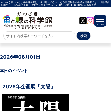
かわさき宙(そら)と緑の科学館は、生田緑地のなかにある自然科学系の登録博物館です。世界最高
水準のリアルな星空を映し出すプラネタリウム「MEGASTAR-Ⅲ FUSION」があります。
メニュー
ホーム
よくある質問
2026年08月01日
サイトマップ
本日のイベント
プラネタリウム
2026年企画展「太陽」
メガスターご紹介
投影メニュー
投影時間・料金
プラネタリウム解説員
イベント
当日参加
事前申込
その他
施設案内