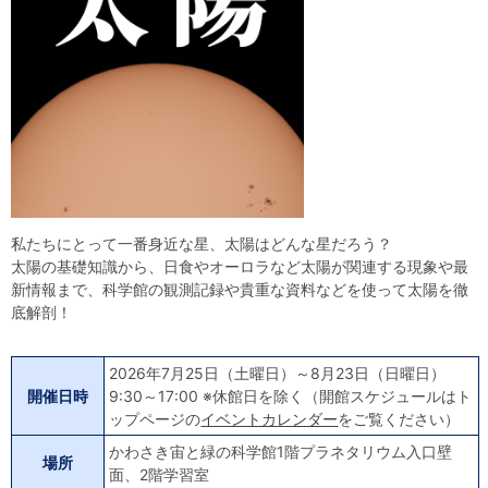
自然体験
天文体験
フロア案内
屋外展示 D51形蒸気機関車
利用案内
開館時間・プラネタリウム投影時間・観覧料
カフェ・ショップ
アクセス・駐車場
科学館資料の特別利用料
団体利用予約
学校団体
幼稚園・保育園団体
一般団体
かわさき星空ウォッチング
出前科学実験教室
プラネタリウム一般団体貸切利用「星空自由空間」
科学館概要
基本理念
沿革
計画・年報・評価・議事録
青少年科学館運営基本計画
年報
事業評価
議事録
研究資料
私たちにとって一番身近な星、太陽はどんな星だろう？
太陽の基礎知識から、日食やオーロラなど太陽が関連する現象や最
研究の紹介
川崎市自然環境調査報告
図録
紀要
年報
出版物
生田緑地の植物
新情報まで、科学館の観測記録や貴重な資料などを使って太陽を徹
お問い合わせ
底解剖！
よくある質問
日本語
English
2026年7月25日（土曜日）～8月23日（日曜日）
開催日時
9:30～17:00 ※休館日を除く（開館スケジュールはト
ップページの
イベントカレンダー
をご覧ください）
かわさき宙と緑の科学館1階プラネタリウム入口壁
場所
面、2階学習室