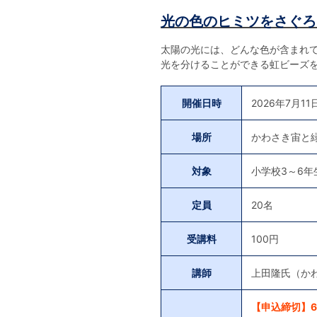
光の色のヒミツをさぐろ
太陽の光には、どんな色が含まれ
光を分けることができる虹ビーズ
開催日時
2026年7月11日
場所
かわさき宙と
対象
小学校3～6年
定員
20名
受講料
100円
講師
上田隆氏（か
【申込締切】6月