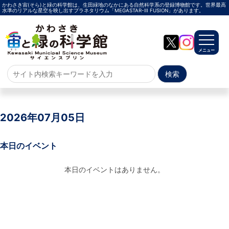
かわさき宙(そら)と緑の科学館は、生田緑地のなかにある自然科学系の登録博物館です。世界最高
水準のリアルな星空を映し出すプラネタリウム「MEGASTAR-Ⅲ FUSION」があります。
メニュー
ホーム
よくある質問
2026年07月05日
サイトマップ
本日のイベント
プラネタリウム
本日のイベントはありません。
メガスターご紹介
投影メニュー
投影時間・料金
プラネタリウム解説員
イベント
当日参加
事前申込
その他
施設案内