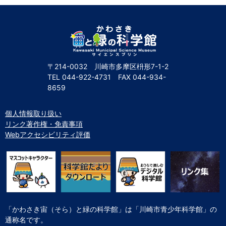
自然体験
天文体験
フロア案内
屋外展示 D51形蒸気機関車
利用案内
開館時間・プラネタリウム投影時間・観覧料
カフェ・ショップ
アクセス・駐車場
科学館資料の特別利用料
団体利用予約
学校団体
幼稚園・保育園団体
一般団体
かわさき星空ウォッチング
出前科学実験教室
プラネタリウム一般団体貸切利用「星空自由空間」
科学館概要
〒214-0032 川崎市多摩区枡形7-1-2
TEL
044-922-4731
FAX
044-934-
基本理念
沿革
計画・年報・評価・議事録
8659
青少年科学館運営基本計画
年報
事業評価
議事録
研究資料
個人情報取り扱い
リンク著作権・免責事項
研究の紹介
川崎市自然環境調査報告
図録
紀要
年報
出版物
生田緑地の植物
お問い合わせ
Webアクセシビリティ評価
よくある質問
日本語
English
「かわさき宙（そら）と緑の科学館」は「川崎市青少年科学館」の
通称名です。