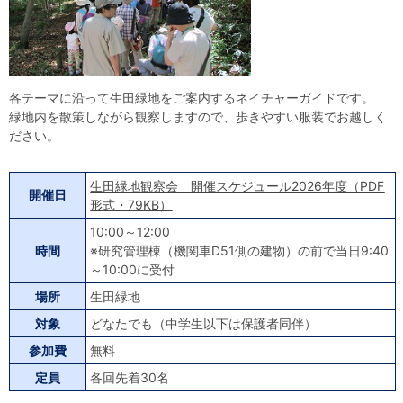
各テーマに沿って生田緑地をご案内するネイチャーガイドです。
緑地内を散策しながら観察しますので、歩きやすい服装でお越しく
ださい。
生田緑地観察会 開催スケジュール2026年度（PDF
開催日
形式・79KB）
10:00～12:00
時間
※研究管理棟（機関車D51側の建物）の前で当日9:40
～10:00に受付
場所
生田緑地
対象
どなたでも（中学生以下は保護者同伴）
参加費
無料
定員
各回先着30名