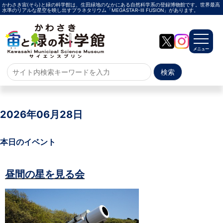
かわさき宙(そら)と緑の科学館は、生田緑地のなかにある自然科学系の登録博物館です。世界最高
水準のリアルな星空を映し出すプラネタリウム「MEGASTAR-Ⅲ FUSION」があります。
メニュー
ホーム
よくある質問
2026年06月28日
サイトマップ
本日のイベント
プラネタリウム
昼間の星を見る会
メガスターご紹介
投影メニュー
投影時間・料金
プラネタリウム解説員
イベント
当日参加
事前申込
その他
施設案内