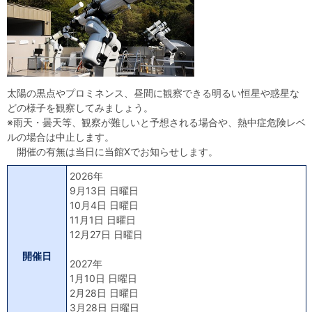
自然体験
天文体験
フロア案内
屋外展示 D51形蒸気機関車
利用案内
開館時間・プラネタリウム投影時間・観覧料
カフェ・ショップ
アクセス・駐車場
科学館資料の特別利用料
団体利用予約
学校団体
幼稚園・保育園団体
一般団体
かわさき星空ウォッチング
出前科学実験教室
プラネタリウム一般団体貸切利用「星空自由空間」
科学館概要
太陽の黒点やプロミネンス、昼間に観察できる明るい恒星や惑星な
どの様子を観察してみましょう。
基本理念
沿革
計画・年報・評価・議事録
※雨天・曇天等、観察が難しいと予想される場合や、熱中症危険レベ
ルの場合は中止します。
青少年科学館運営基本計画
年報
事業評価
議事録
研究資料
開催の有無は当日に当館Xでお知らせします。
2026年
研究の紹介
川崎市自然環境調査報告
図録
紀要
年報
出版物
生田緑地の植物
お問い合わせ
9月13日 日曜日
10月4日 日曜日
11月1日 日曜日
よくある質問
日本語
English
12月27日 日曜日
開催日
2027年
1月10日 日曜日
2月28日 日曜日
3月28日 日曜日