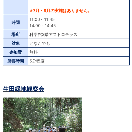
※7月・8月の実施はありません。
11:00～11:45
時間
14:00～14:45
場所
科学館3階アストロテラス
対象
どなたでも
参加費
無料
所要時間
5分程度
生田緑地観察会