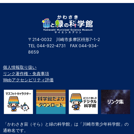
自然体験
天文体験
フロア案内
屋外展示 D51形蒸気機関車
利用案内
開館時間・プラネタリウム投影時間・観覧料
カフェ・ショップ
アクセス・駐車場
科学館資料の特別利用料
団体利用予約
学校団体
幼稚園・保育園団体
一般団体
かわさき星空ウォッチング
出前科学実験教室
プラネタリウム一般団体貸切利用「星空自由空間」
科学館概要
〒214-0032 川崎市多摩区枡形7-1-2
TEL
044-922-4731
FAX
044-934-
基本理念
沿革
計画・年報・評価・議事録
8659
青少年科学館運営基本計画
年報
事業評価
議事録
研究資料
個人情報取り扱い
リンク著作権・免責事項
研究の紹介
川崎市自然環境調査報告
図録
紀要
年報
出版物
生田緑地の植物
お問い合わせ
Webアクセシビリティ評価
よくある質問
日本語
English
「かわさき宙（そら）と緑の科学館」は「川崎市青少年科学館」の
通称名です。