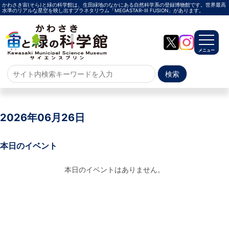
かわさき宙(そら)と緑の科学館は、生田緑地のなかにある自然科学系の登録博物館です。世界最高
水準のリアルな星空を映し出すプラネタリウム「MEGASTAR-Ⅲ FUSION」があります。
メニュー
ホーム
よくある質問
2026年06月26日
サイトマップ
本日のイベント
プラネタリウム
本日のイベントはありません。
メガスターご紹介
投影メニュー
投影時間・料金
プラネタリウム解説員
イベント
当日参加
事前申込
その他
施設案内