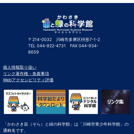
自然体験
天文体験
フロア案内
屋外展示 D51形蒸気機関車
利用案内
開館時間・プラネタリウム投影時間・観覧料
カフェ・ショップ
アクセス・駐車場
科学館資料の特別利用料
団体利用予約
学校団体
幼稚園・保育園団体
一般団体
かわさき星空ウォッチング
出前科学実験教室
プラネタリウム一般団体貸切利用「星空自由空間」
科学館概要
〒214-0032 川崎市多摩区枡形7-1-2
TEL
044-922-4731
FAX
044-934-
基本理念
沿革
計画・年報・評価・議事録
8659
青少年科学館運営基本計画
年報
事業評価
議事録
研究資料
個人情報取り扱い
リンク著作権・免責事項
研究の紹介
川崎市自然環境調査報告
図録
紀要
年報
出版物
生田緑地の植物
お問い合わせ
Webアクセシビリティ評価
よくある質問
日本語
English
「かわさき宙（そら）と緑の科学館」は「川崎市青少年科学館」の
通称名です。