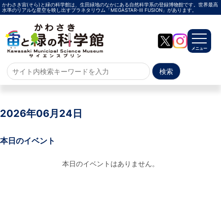
かわさき宙(そら)と緑の科学館は、生田緑地のなかにある自然科学系の登録博物館です。世界最高
水準のリアルな星空を映し出すプラネタリウム「MEGASTAR-Ⅲ FUSION」があります。
メニュー
ホーム
よくある質問
2026年06月24日
サイトマップ
本日のイベント
プラネタリウム
本日のイベントはありません。
メガスターご紹介
投影メニュー
投影時間・料金
プラネタリウム解説員
イベント
当日参加
事前申込
その他
施設案内