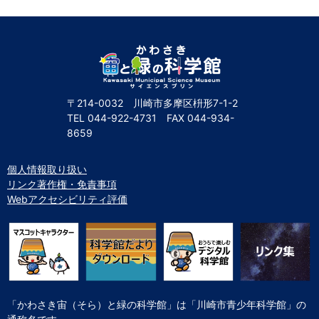
自然体験
天文体験
フロア案内
屋外展示 D51形蒸気機関車
利用案内
開館時間・プラネタリウム投影時間・観覧料
カフェ・ショップ
アクセス・駐車場
科学館資料の特別利用料
団体利用予約
学校団体
幼稚園・保育園団体
一般団体
かわさき星空ウォッチング
出前科学実験教室
プラネタリウム一般団体貸切利用「星空自由空間」
科学館概要
〒214-0032 川崎市多摩区枡形7-1-2
基本理念
沿革
計画・年報・評価・議事録
TEL
044-922-4731
FAX
044-934-
8659
青少年科学館運営基本計画
年報
事業評価
議事録
研究資料
個人情報取り扱い
リンク著作権・免責事項
研究の紹介
川崎市自然環境調査報告
図録
紀要
年報
出版物
生田緑地の植物
お問い合わせ
Webアクセシビリティ評価
よくある質問
日本語
English
「かわさき宙（そら）と緑の科学館」は「川崎市青少年科学館」の