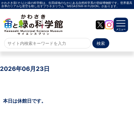
かわさき宙(そら)と緑の科学館は、生田緑地のなかにある自然科学系の登録博物館です。世界最高
水準のリアルな星空を映し出すプラネタリウム「MEGASTAR-Ⅲ FUSION」があります。
メニュー
ホーム
よくある質問
2026年06月23日
サイトマップ
プラネタリウム
本日は休館日です。
メガスターご紹介
投影メニュー
投影時間・料金
プラネタリウム解説員
イベント
当日参加
事前申込
その他
施設案内