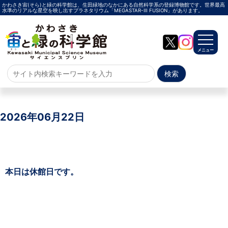
かわさき宙(そら)と緑の科学館は、生田緑地のなかにある自然科学系の登録博物館です。世界最高
水準のリアルな星空を映し出すプラネタリウム「MEGASTAR-Ⅲ FUSION」があります。
メニュー
ホーム
よくある質問
2026年06月22日
サイトマップ
プラネタリウム
本日は休館日です。
メガスターご紹介
投影メニュー
投影時間・料金
プラネタリウム解説員
イベント
当日参加
事前申込
その他
施設案内