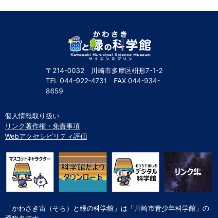
自然体験
天文体験
フロア案内
屋外展示 D51形蒸気機関車
利用案内
開館時間・プラネタリウム投影時間・観覧料
カフェ・ショップ
アクセス・駐車場
科学館資料の特別利用料
団体利用予約
学校団体
幼稚園・保育園団体
一般団体
かわさき星空ウォッチング
出前科学実験教室
プラネタリウム一般団体貸切利用「星空自由空間」
科学館概要
〒214-0032 川崎市多摩区枡形7-1-2
基本理念
沿革
計画・年報・評価・議事録
TEL
044-922-4731
FAX
044-934-
8659
青少年科学館運営基本計画
年報
事業評価
議事録
研究資料
個人情報取り扱い
リンク著作権・免責事項
研究の紹介
川崎市自然環境調査報告
図録
紀要
年報
出版物
生田緑地の植物
お問い合わせ
Webアクセシビリティ評価
よくある質問
日本語
English
「かわさき宙（そら）と緑の科学館」は「川崎市青少年科学館」の