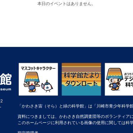
本日のイベントはありません。
2
「かわさき宙（そら）と緑の科学館」は「川崎市青少年科学
-
資料につきましては、かわさき自然調査団等のボランティア
このホームページに利用されている画像の使用に関しては科
指定管理者