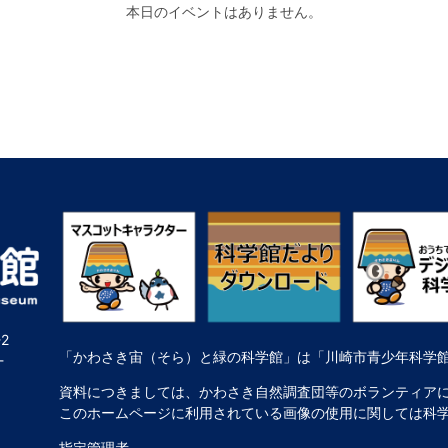
本日のイベントはありません。
2
「かわさき宙（そら）と緑の科学館」は「川崎市青少年科学
-
資料につきましては、かわさき自然調査団等のボランティア
このホームページに利用されている画像の使用に関しては科
指定管理者