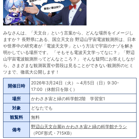
自然体験
天文体験
フロア案内
屋外展示 D51形蒸気機関車
利用案内
開館時間・プラネタリウム投影時間・観覧料
カフェ・ショップ
アクセス・駐車場
科学館資料の特別利用料
団体利用予約
みなさんは、「天文台」という言葉から、どんな場所をイメージし
学校団体
幼稚園・保育園団体
一般団体
かわさき星空ウォッチング
出前科学実験教室
プラネタリウム一般団体貸切利用「星空自由空間」
科学館概要
ますか？ 長野県にある、国立天文台 野辺山宇宙電波観測所は、日本
や世界中の研究者が「電波天文学」という方法で宇宙のナゾを解き
基本理念
沿革
計画・年報・評価・議事録
明かしている場所です。 「そもそも電波天文学ってなに？」「野辺
山宇宙電波観測所ってどんなところ？」 そんな疑問にお答えしなが
ら、さまざまな観測装置や普段は見ることができない観測所のヒミ
青少年科学館運営基本計画
年報
事業評価
議事録
研究資料
ツまで、徹底大公開します！
研究の紹介
川崎市自然環境調査報告
図録
紀要
年報
出版物
生田緑地の植物
お問い合わせ
2026年3月24日（火）～4月5日（日）9:30-
開催日時
17:00（休館日を除く）
よくある質問
場所
かわさき宙と緑の科学館2階 学習室1
日本語
English
対象
どなたでも
観覧料
無料
野辺山天文台展in かわさき宙と緑の科学館チラシ
備考
（PDF形式・715KB）