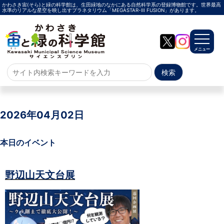
かわさき宙(そら)と緑の科学館は、生田緑地のなかにある自然科学系の登録博物館です。世界最高
水準のリアルな星空を映し出すプラネタリウム「MEGASTAR-Ⅲ FUSION」があります。
メニュー
ホーム
よくある質問
2026年04月02日
サイトマップ
本日のイベント
プラネタリウム
野辺山天文台展
メガスターご紹介
投影メニュー
投影時間・料金
プラネタリウム解説員
イベント
当日参加
事前申込
その他
施設案内