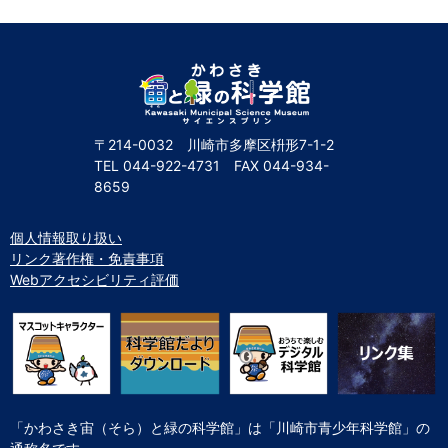
自然体験
天文体験
フロア案内
屋外展示 D51形蒸気機関車
利用案内
開館時間・プラネタリウム投影時間・観覧料
カフェ・ショップ
アクセス・駐車場
科学館資料の特別利用料
団体利用予約
学校団体
幼稚園・保育園団体
一般団体
かわさき星空ウォッチング
出前科学実験教室
プラネタリウム一般団体貸切利用「星空自由空間」
科学館概要
〒214-0032 川崎市多摩区枡形7-1-2
基本理念
沿革
計画・年報・評価・議事録
TEL
044-922-4731
FAX
044-934-
8659
青少年科学館運営基本計画
年報
事業評価
議事録
研究資料
個人情報取り扱い
リンク著作権・免責事項
研究の紹介
川崎市自然環境調査報告
図録
紀要
年報
出版物
生田緑地の植物
お問い合わせ
Webアクセシビリティ評価
よくある質問
日本語
English
「かわさき宙（そら）と緑の科学館」は「川崎市青少年科学館」の