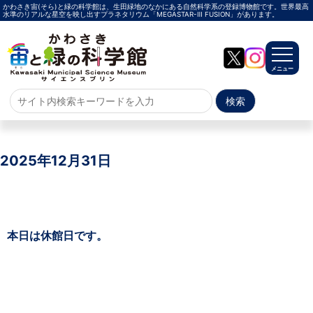
かわさき宙(そら)と緑の科学館は、生田緑地のなかにある自然科学系の登録博物館です。世界最高
水準のリアルな星空を映し出すプラネタリウム「MEGASTAR-Ⅲ FUSION」があります。
メニュー
ホーム
よくある質問
2025年12月31日
サイトマップ
プラネタリウム
本日は休館日です。
メガスターご紹介
投影メニュー
投影時間・料金
プラネタリウム解説員
イベント
当日参加
事前申込
その他
施設案内