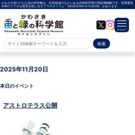
かわさき宙(そら)と緑の科学館は、生田緑地のなかにある自然科学系の登録博物館です。世界最高
水準のリアルな星空を映し出すプラネタリウム「MEGASTAR-Ⅲ FUSION」があります。
メニュー
ホーム
よくある質問
2025年11月20日
サイトマップ
本日のイベント
プラネタリウム
アストロテラス公開
メガスターご紹介
投影メニュー
投影時間・料金
プラネタリウム解説員
イベント
当日参加
事前申込
その他
施設案内