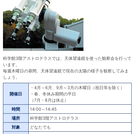
自然体験
天文体験
フロア案内
屋外展示 D51形蒸気機関車
利用案内
開館時間・プラネタリウム投影時間・観覧料
カフェ・ショップ
アクセス・駐車場
科学館資料の特別利用料
団体利用予約
学校団体
幼稚園・保育園団体
一般団体
かわさき星空ウォッチング
出前科学実験教室
プラネタリウム一般団体貸切利用「星空自由空間」
科学館概要
基本理念
沿革
計画・年報・評価・議事録
科学館3階アストロテラスでは、天体望遠鏡を使った観察会を行って
青少年科学館運営基本計画
年報
事業評価
議事録
います。
研究資料
毎週木曜日の昼間、天体望遠鏡で現在の太陽の様子を観察してみま
しょう。
研究の紹介
川崎市自然環境調査報告
図録
紀要
年報
出版物
生田緑地の植物
お問い合わせ
・4月～6月、9月～3月の木曜日（祝日等を除く）
開催日
・春、冬休み期間の平日
よくある質問
日本語
English
（7月・8月は休止）
時間
14:00～14:45
場所
科学館3階アストロテラス
対象
どなたでも