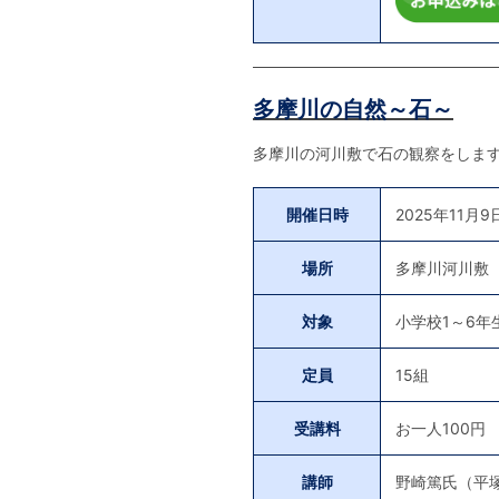
多摩川の自然～石～
多摩川の河川敷で石の観察をしま
開催日時
2025年11月9
場所
多摩川河川敷
対象
小学校1～6年
定員
15組
受講料
お一人100円
講師
野崎篤氏（平