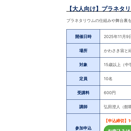
【大人向け】プラネタリ
プラネタリウムの仕組みや舞台裏
開催日時
2025年11月9
場所
かわさき宙と
対象
15歳以上（中
定員
10名
受講料
600円
講師
弘田澄人（館
【申込締切】10
参加申込