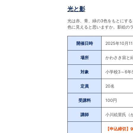
光と影
光は赤、青、緑の3色をもとにす
色に見えると思いますか。影絵の
開催日時
2025年10月1
場所
かわさき宙と
対象
小学校3～6年
定員
20名
受講料
100円
講師
小川絵里氏（
【申込締切】9月