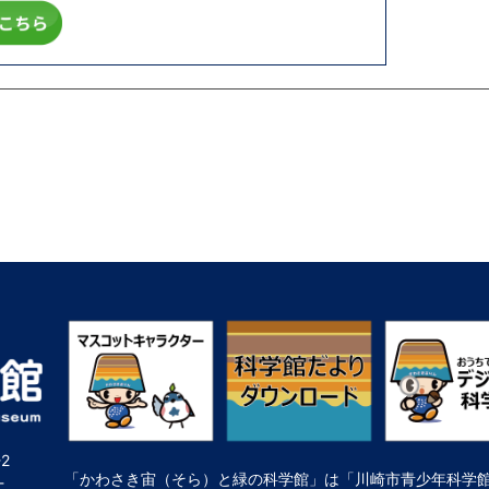
2
「かわさき宙（そら）と緑の科学館」は「川崎市青少年科学
-